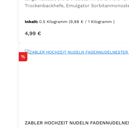
Trockenbackhefe, Emulgator Sorbitanmonoste
Inhalt:
0.5 Kilogramm
(9,98 € / 1 Kilogramm )
Regulärer Preis:
4,99 €
Rabatt
%
ZABLER HOCHZEIT NUDELN FADENNUDELNE