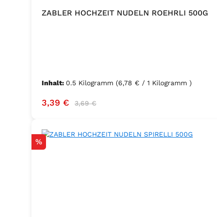
ZABLER HOCHZEIT NUDELN ROEHRLI 500G
Inhalt:
0.5 Kilogramm
(6,78 € / 1 Kilogramm )
Verkaufspreis:
Regulärer Preis:
3,39 €
3,69 €
Rabatt
%