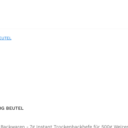
0G BEUTEL
ür Backwaren - 7g Instant Trockenbackhefe für 500g Weize