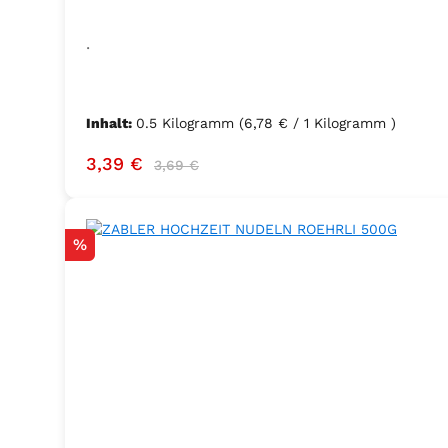
.
Inhalt:
0.5 Kilogramm
(6,78 € / 1 Kilogramm )
Verkaufspreis:
Regulärer Preis:
3,39 €
3,69 €
Rabatt
%