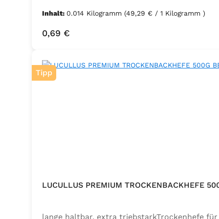
Inhalt:
0.014 Kilogramm
(49,29 € / 1 Kilogramm )
Regulärer Preis:
0,69 €
Tipp
LUCULLUS PREMIUM TROCKENBACKHEFE 50
lange haltbar, extra triebstarkTrockenhefe f