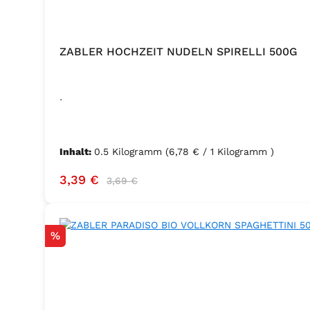
ZABLER HOCHZEIT NUDELN SPIRELLI 500G
.
Inhalt:
0.5 Kilogramm
(6,78 € / 1 Kilogramm )
Verkaufspreis:
Regulärer Preis:
3,39 €
3,69 €
Rabatt
%