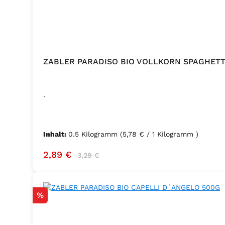
ZABLER PARADISO BIO VOLLKORN SPAGHETT
.
Inhalt:
0.5 Kilogramm
(5,78 € / 1 Kilogramm )
Verkaufspreis:
Regulärer Preis:
2,89 €
3,29 €
Rabatt
%