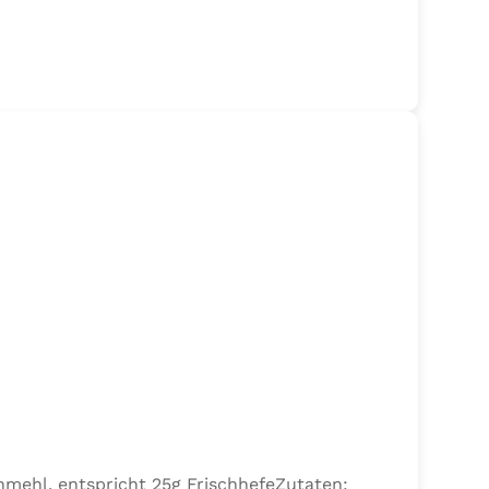
nmehl, entspricht 25g FrischhefeZutaten: