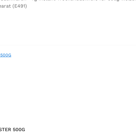
arat (E491)
STER 500G