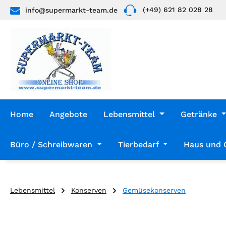
(+49) 621 82 028 28
info@supermarkt-team.de
 Hauptinhalt springen
Zur Suche springen
Zur Hauptnavigation springen
Home
Angebote
Lebensmittel
Getränke
Büro / Schreibwaren
Tierbedarf
Haus und 
Lebensmittel
Konserven
Gemüsekonserven