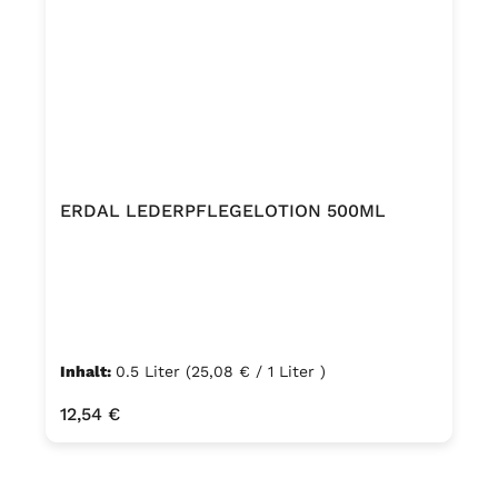
ERDAL LEDERPFLEGELOTION 500ML
Inhalt:
0.5 Liter
(25,08 € / 1 Liter )
Regulärer Preis:
12,54 €