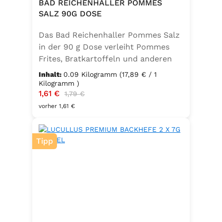
Lorbeer, Rosmarin, Oregano,
BAD REICHENHALLER POMMES
Thymian), Trennmittel Calciumsalze
SALZ 90G DOSE
der Speisefettsäuren, Folsäure,
Das Bad Reichenhaller Pommes Salz
Kaliumjodat.
in der 90 g Dose verleiht Pommes
Frites, Bratkartoffeln und anderen
Kartoffelspezialitäten den perfekten
Inhalt:
0.09 Kilogramm
(17,89 € / 1
Geschmack – ganz ohne
Kilogramm )
Verkaufspreis:
1,61 €
Regulärer Preis:
Geschmacksverstärker. Die feine
1,79 €
Mischung ist vegan, glutenfrei und
vorher 1,61 €
mit Jod angereichert. Ideal für eine
bewusste Ernährung und
Tipp
unkomplizierte Würzung in der
Küche oder unterwegs.
Zutaten:Siedesalz, 19,2 % Kräuter
und Gewürze (Paprika, Zwiebel,
Pfeffer, Muskatblüte), Trennmittel
Calciumsalze der Speisefettsäuren,
Folsäure, Kaliumjodat.Kann Spuren