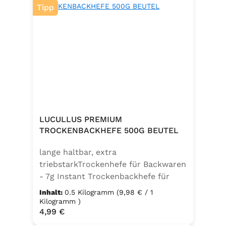
Tipp
LUCULLUS PREMIUM
TROCKENBACKHEFE 500G BEUTEL
lange haltbar, extra
triebstarkTrockenhefe für Backwaren
- 7g Instant Trockenbackhefe für
500g Weizenmehl, entspricht 25g
Inhalt:
0.5 Kilogramm
(9,98 € / 1
FrischhefeZutaten: Trockenbackhefe,
Kilogramm )
Regulärer Preis:
4,99 €
Emulgator Sorbitanmonostearat
(E491)