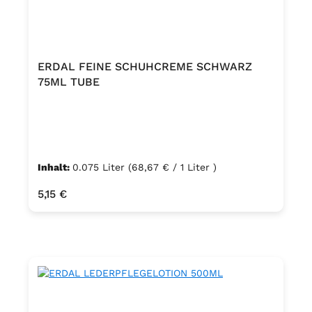
ERDAL FEINE SCHUHCREME SCHWARZ
75ML TUBE
Inhalt:
0.075 Liter
(68,67 € / 1 Liter )
Regulärer Preis:
5,15 €