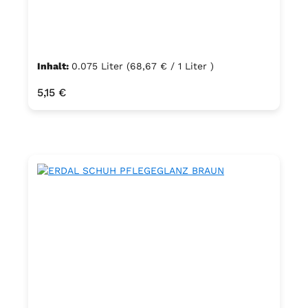
Inhalt:
0.075 Liter
(68,67 € / 1 Liter )
Regulärer Preis:
5,15 €