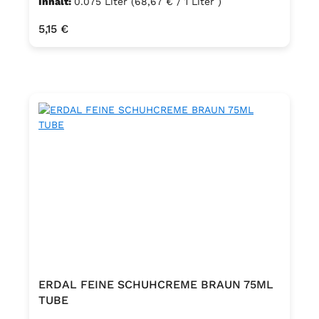
Inhalt:
0.075 Liter
(68,67 € / 1 Liter )
Regulärer Preis:
5,15 €
ERDAL FEINE SCHUHCREME BRAUN 75ML
TUBE