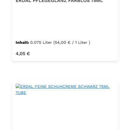
ERDAL PFLEGEGLANZ FARBLOS 75ML
Inhalt:
0.075 Liter
(54,00 € / 1 Liter )
Regulärer Preis:
4,05 €