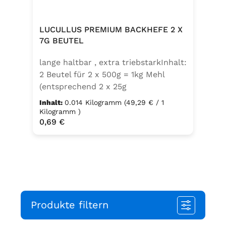
von Sellerie enthalten.
LUCULLUS PREMIUM BACKHEFE 2 X
7G BEUTEL
lange haltbar , extra triebstarkInhalt:
2 Beutel für 2 x 500g = 1kg Mehl
(entsprechend 2 x 25g
Frischhefe)Zutaten: Trockenbackhefe
Inhalt:
0.014 Kilogramm
(49,29 € / 1
, Emulgator E491 (Unter
Kilogramm )
Regulärer Preis:
0,69 €
Schutzatmosphäre verpackt)
Produkte filtern