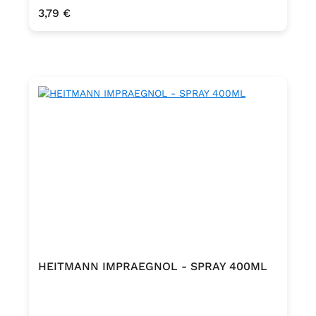
Regulärer Preis:
3,79 €
HEITMANN IMPRAEGNOL - SPRAY 400ML