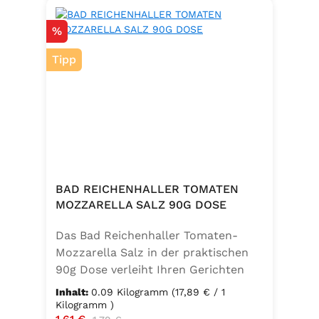
Rabatt
%
Tipp
BAD REICHENHALLER TOMATEN
MOZZARELLA SALZ 90G DOSE
Das Bad Reichenhaller Tomaten-
Mozzarella Salz in der praktischen
90g Dose verleiht Ihren Gerichten
eine mediterrane Note. Ideal für
Inhalt:
0.09 Kilogramm
(17,89 € / 1
Caprese, Salate, Pasta und viele
Kilogramm )
Verkaufspreis:
Regulärer Preis: