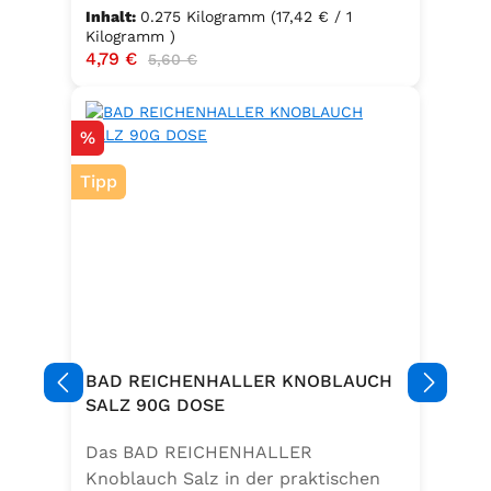
und daraus gewonnene Erzeugnisse
Inhalt:
0.275 Kilogramm
(17,42 € / 1
Kilogramm )
Verkaufspreis:
4,79 €
Regulärer Preis:
5,60 €
Rabatt
%
Tipp
BAD REICHENHALLER KNOBLAUCH
SALZ 90G DOSE
Das BAD REICHENHALLER
Knoblauch Salz in der praktischen