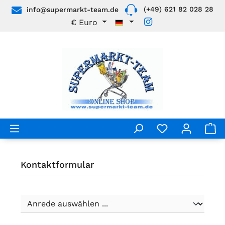
(+49) 621 82 028 28
info@supermarkt-team.de
Zum Hauptinhalt springen
€
Euro
Du hast 0 Pro
Kontaktformular