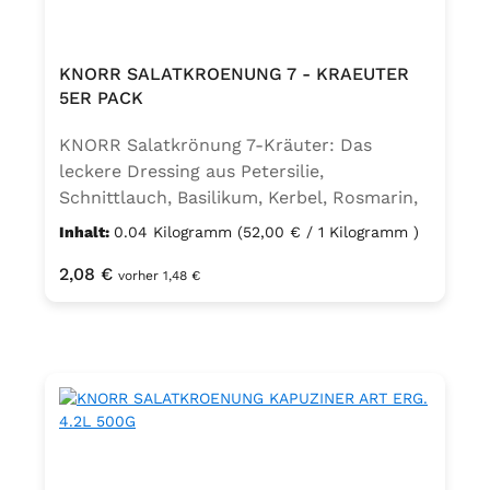
KNORR SALATKROENUNG 7 - KRAEUTER
5ER PACK
KNORR Salatkrönung 7-Kräuter: Das
leckere Dressing aus Petersilie,
Schnittlauch, Basilikum, Kerbel, Rosmarin,
Dill und Thymian ist eine raffinierte
Inhalt:
0.04 Kilogramm
(52,00 € / 1 Kilogramm )
Mischung aus beliebten Kräutern für jeden
Regulärer Preis:
2,08 €
Geschmack. KNORR Salatkrönung enthält
vorher 1,48 €
sorgfältig ausgewählte Kräuter, die durch
Trocknung haltbar gemacht werden.Knorr
Salatkrönung praktisch im 5er-
PackZutaten: Zucker*, jodiertes Speisesalz,
Stärke*, 11% Kräuter (4,7% Petersilie*², 2,1%
Schnittlauch*², Basilikum*², 1,1% Kerbel*²,
0,7% Rosmarin*², Dill*², Thymian*²),
Säureregulator Natriumdiacetat3,