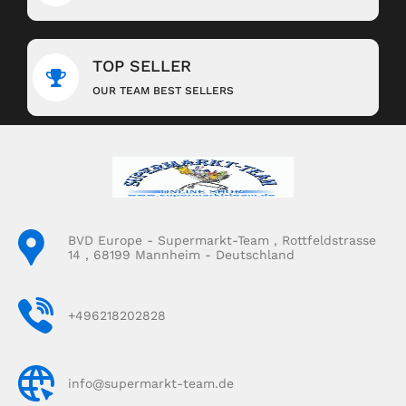
TOP SELLER
OUR TEAM BEST SELLERS
BVD Europe - Supermarkt-Team , Rottfeldstrasse
14 , 68199 Mannheim - Deutschland
+496218202828
info@supermarkt-team.de