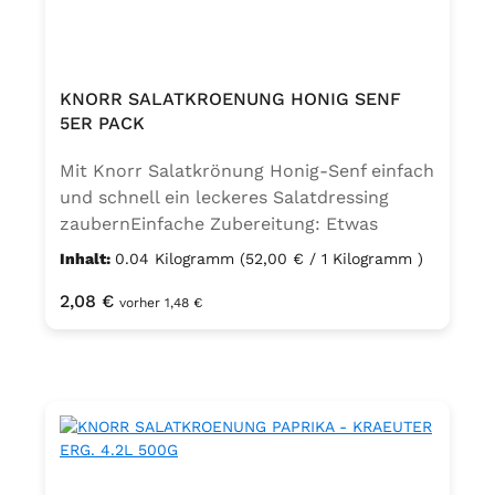
Potential Glutenhaltige Getreide und
daraus gewonnene Erzeugnisse
KNORR SALATKROENUNG HONIG SENF
5ER PACK
Mit Knorr Salatkrönung Honig-Senf einfach
und schnell ein leckeres Salatdressing
zaubernEinfache Zubereitung: Etwas
Wasser und Öl mit Knorr Salatkrönung
Inhalt:
0.04 Kilogramm
(52,00 € / 1 Kilogramm )
verrühren, fertig ist die leckere
Regulärer Preis:
2,08 €
SalatsoßeZutaten: Zucker*, 15%
vorher 1,48 €
SENFKÖRNER*, 14% gemahlene
SENFKÖRNER*, jodiertes Speisesalz, 6,5%
Honig, Zitrusfaser*, Maltodextrin, Stärke*,
3,5% Knoblauch*2, Säureregulator
Natriumdiacetat3, Säuerungsmittel
Citronensäure, MILCHZUCKER, Aromen,
Pfeffer*, Liebstöckel*2. Kann Ei, Sellerie,