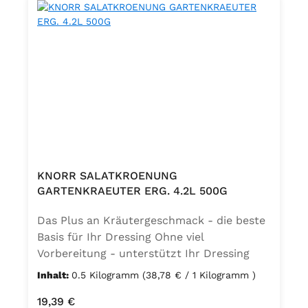
(Xanthan), Hefeextrakt, 1,1% Kräuter (0,6%
Kerbel, 0,3% Dill, 0,2% Petersilie),
Spinatpulver, Speisesalz, Aromen. Kann
Spuren von Gluten, Ei, Soja, Sellerie und
Senf enthalten. Zutaten mit allergenem
Potential Milch und daraus gewonnene
Erzeugnisse
KNORR SALATKROENUNG
GARTENKRAEUTER ERG. 4.2L 500G
Das Plus an Kräutergeschmack - die beste
Basis für Ihr Dressing Ohne viel
Vorbereitung - unterstützt Ihr Dressing
durch gefriergetrocknete Kräuter. Ideal als
Inhalt:
0.5 Kilogramm
(38,78 € / 1 Kilogramm )
Mise en Place: Durch die Zugabe von 50g
Regulärer Preis:
19,39 €
pro Liter keine Phasentrennung, auch bei