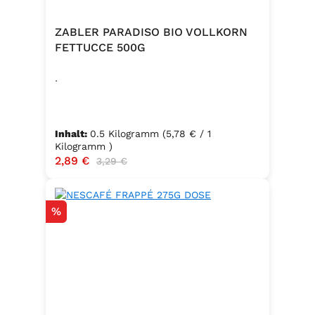
ZABLER PARADISO BIO VOLLKORN
FETTUCCE 500G
.
Inhalt:
0.5 Kilogramm
(5,78 € / 1
Kilogramm )
Verkaufspreis:
2,89 €
Regulärer Preis:
3,29 €
Rabatt
%