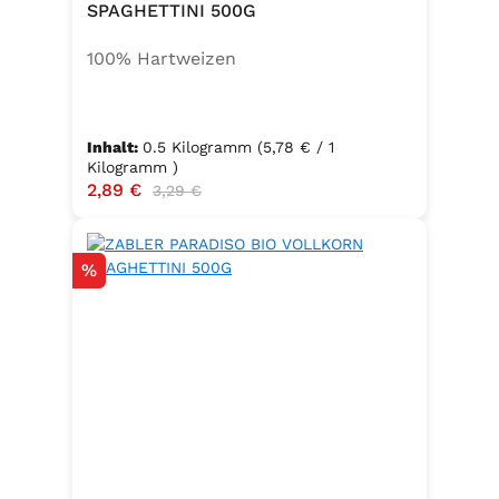
SPAGHETTINI 500G
100% Hartweizen
Inhalt:
0.5 Kilogramm
(5,78 € / 1
Kilogramm )
Verkaufspreis:
2,89 €
Regulärer Preis:
3,29 €
Rabatt
%