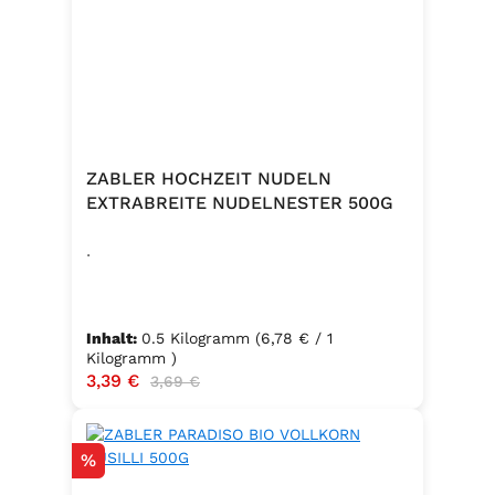
ZABLER HOCHZEIT NUDELN
EXTRABREITE NUDELNESTER 500G
.
Inhalt:
0.5 Kilogramm
(6,78 € / 1
Kilogramm )
Verkaufspreis:
3,39 €
Regulärer Preis:
3,69 €
Rabatt
%