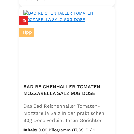
Salz zu einem vielseitigen
Küchenhelfer. Ideal zum Würzen von
Rabatt
%
Suppen, Salaten, Gemüse- und
Kartoffelgerichten. Geeignet für die
Tipp
vegetarische und vegane Küche
sowie glutenfrei – perfekt für eine
ausgewogene Ernährung mit
zusätzlichem Jod und Folsäure.
Zutaten:Siedesalz, 17,5 % Kräuter
und Gewürze (Petersilie, Sellerie,
Zwiebel, Basilikum, Dill, Majoran,
Lorbeer, Rosmarin, Oregano,
BAD REICHENHALLER TOMATEN
Thymian), Trennmittel Calciumsalze
MOZZARELLA SALZ 90G DOSE
der Speisefettsäuren, Folsäure,
Das Bad Reichenhaller Tomaten-
Kaliumjodat.
Mozzarella Salz in der praktischen
90g Dose verleiht Ihren Gerichten
eine mediterrane Note. Ideal für
Inhalt:
0.09 Kilogramm
(17,89 € / 1