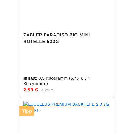
ZABLER PARADISO BIO MINI
ROTELLE 500G
Inhalt:
0.5 Kilogramm
(5,78 € / 1
Kilogramm )
Verkaufspreis:
2,89 €
Regulärer Preis:
3,29 €
Tipp