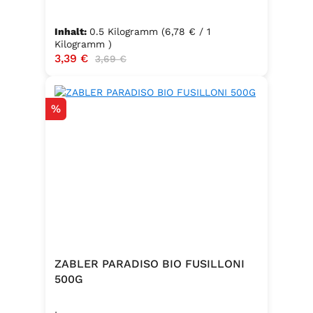
Inhalt:
0.5 Kilogramm
(6,78 € / 1
Kilogramm )
Verkaufspreis:
3,39 €
Regulärer Preis:
3,69 €
Rabatt
%
ZABLER PARADISO BIO FUSILLONI
500G
.