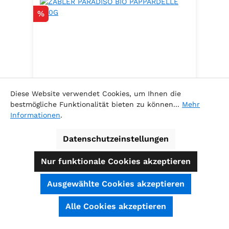
Rabatt
%
Diese Website verwendet Cookies, um Ihnen die
bestmögliche Funktionalität bieten zu können...
Mehr
Informationen
.
ZABLER PARADISO BIO
PAPPARDELLE 500G
Datenschutzeinstellungen
100% Hartweizen
Nur funktionale Cookies akzeptieren
Ausgewählte Cookies akzeptieren
Inhalt:
0.5 Kilogramm
(5,78 € / 1
SEHR GUT
(4.74 / 5)
Alle Cookies akzeptieren
Kilogramm )
aus
39
Bewertungen bei: shopauskunft.de, ausgezeichnet.org, shopvote.de ⓘ
Verkaufspreis:
Informationen zur Echtheit der Bewertungen
2,89 €
Regulärer Preis:
3,29 €