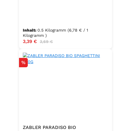
Inhalt:
0.5 Kilogramm
(6,78 € / 1
Kilogramm )
Verkaufspreis:
3,39 €
Regulärer Preis:
3,69 €
Rabatt
%
ZABLER PARADISO BIO