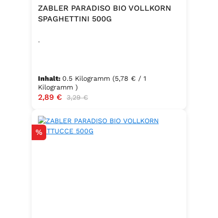
ZABLER PARADISO BIO VOLLKORN
SPAGHETTINI 500G
.
Inhalt:
0.5 Kilogramm
(5,78 € / 1
Kilogramm )
Verkaufspreis:
2,89 €
Regulärer Preis:
3,29 €
Rabatt
%