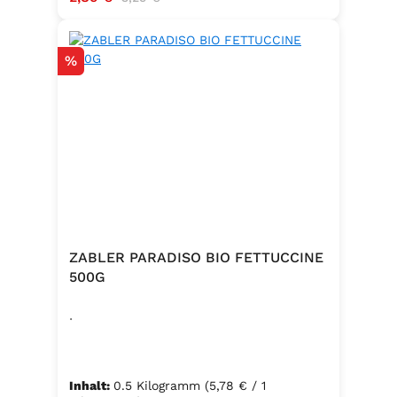
Hergestellt in Baden – Qualität seit
Generationen
Rabatt
%
ZABLER PARADISO BIO FETTUCCINE
500G
.
Inhalt:
0.5 Kilogramm
(5,78 € / 1