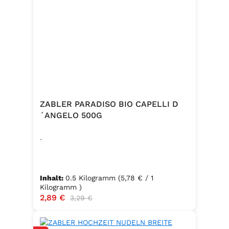
ZABLER PARADISO BIO CAPELLI D
´ANGELO 500G
.
Inhalt:
0.5 Kilogramm
(5,78 € / 1
Kilogramm )
Verkaufspreis:
2,89 €
Regulärer Preis:
3,29 €