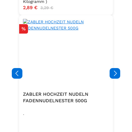
Kilogramm )
Verkaufspreis:
2,89 €
Regulärer Preis:
3,29 €
Rabatt
%
ZABLER HOCHZEIT NUDELN
FADENNUDELNESTER 500G
.