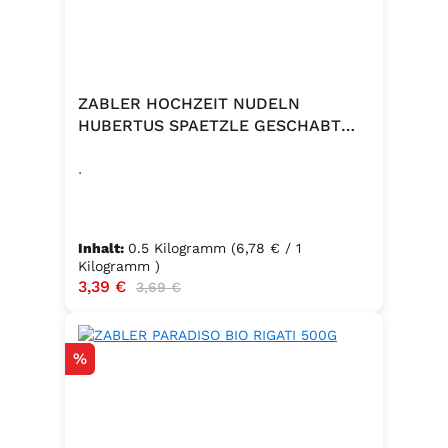
ZABLER HOCHZEIT NUDELN
HUBERTUS SPAETZLE GESCHABT
500G
.
Inhalt:
0.5 Kilogramm
(6,78 € / 1
Kilogramm )
Verkaufspreis:
3,39 €
Regulärer Preis:
3,69 €
Rabatt
%