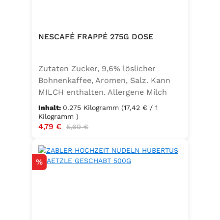
NESCAFÉ FRAPPÉ 275G DOSE
Zutaten Zucker, 9,6% löslicher
Bohnenkaffee, Aromen, Salz. Kann
MILCH enthalten. Allergene Milch
und daraus gewonnene Erzeugnisse
Inhalt:
0.275 Kilogramm
(17,42 € / 1
Kilogramm )
Verkaufspreis:
4,79 €
Regulärer Preis:
5,60 €
Rabatt
%