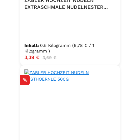
ZABLER HOCHZEIT NUDELN
EXTRASCHMALE NUDELNESTER
500G
Inhalt:
0.5 Kilogramm
(6,78 € / 1
Kilogramm )
Verkaufspreis:
3,39 €
Regulärer Preis:
3,69 €
Rabatt
%