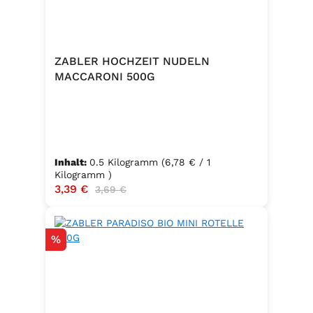
ZABLER HOCHZEIT NUDELN
MACCARONI 500G
Inhalt:
0.5 Kilogramm
(6,78 € / 1
Kilogramm )
Verkaufspreis:
3,39 €
Regulärer Preis:
3,69 €
Rabatt
%