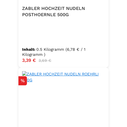
ZABLER HOCHZEIT NUDELN
POSTHOERNLE 500G
Inhalt:
0.5 Kilogramm
(6,78 € / 1
Kilogramm )
Verkaufspreis:
3,39 €
Regulärer Preis:
3,69 €
Rabatt
%