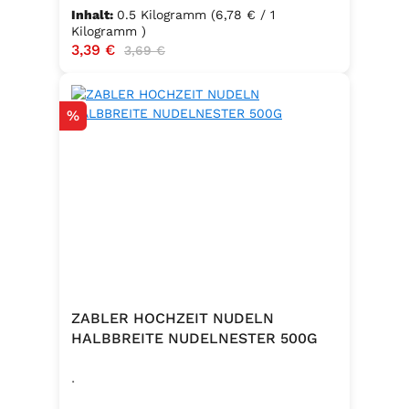
Inhalt:
0.5 Kilogramm
(6,78 € / 1
Kilogramm )
Verkaufspreis:
3,39 €
Regulärer Preis:
3,69 €
Rabatt
%
ZABLER HOCHZEIT NUDELN
HALBBREITE NUDELNESTER 500G
.