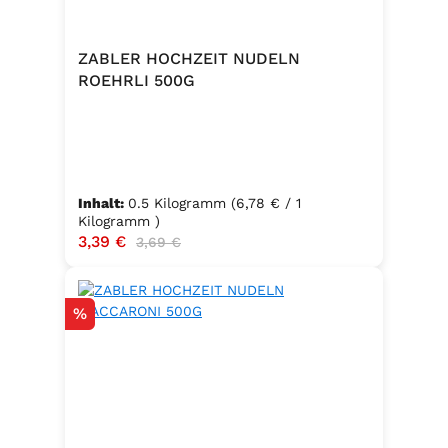
ZABLER HOCHZEIT NUDELN
ROEHRLI 500G
Inhalt:
0.5 Kilogramm
(6,78 € / 1
Kilogramm )
Verkaufspreis:
3,39 €
Regulärer Preis:
3,69 €
Rabatt
%