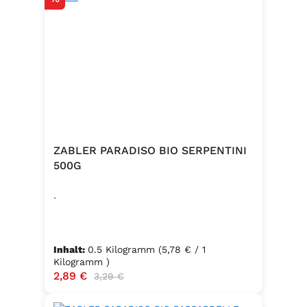
ZABLER PARADISO BIO SERPENTINI
500G
.
Inhalt:
0.5 Kilogramm
(5,78 € / 1
Kilogramm )
Verkaufspreis:
2,89 €
Regulärer Preis:
3,29 €