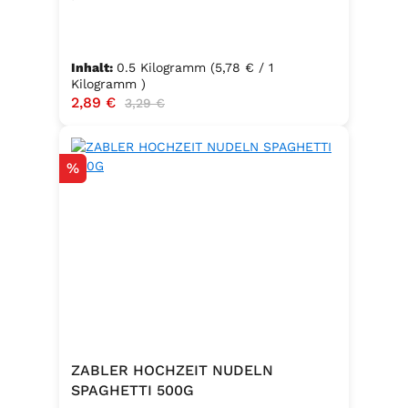
Inhalt:
0.5 Kilogramm
(5,78 € / 1
Kilogramm )
Verkaufspreis:
2,89 €
Regulärer Preis:
3,29 €
Rabatt
%
ZABLER HOCHZEIT NUDELN
SPAGHETTI 500G