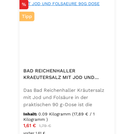
Rabatt
%
Tipp
BAD REICHENHALLER
KRAEUTERSALZ MIT JOD UND
FOLSAEURE 90G DOSE
Das Bad Reichenhaller Kräutersalz
mit Jod und Folsäure in der
praktischen 90 g-Dose ist die
aromatische Würzmischung für eine
Inhalt:
0.09 Kilogramm
(17,89 € / 1
bewusste Ernährung. Fein
Kilogramm )
Verkaufspreis:
1,61 €
Regulärer Preis:
abgestimmte Gartenkräuter
1,79 €
verbinden sich mit hochwertigem
vorher 1,61 €