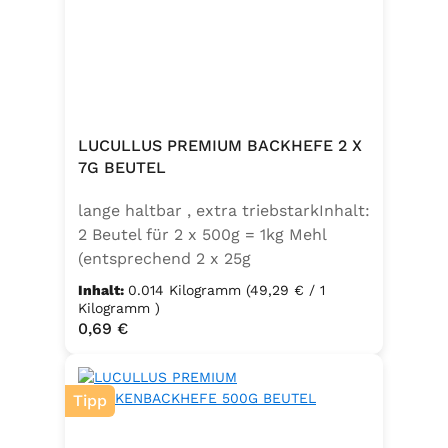
LUCULLUS PREMIUM BACKHEFE 2 X
7G BEUTEL
lange haltbar , extra triebstarkInhalt:
2 Beutel für 2 x 500g = 1kg Mehl
(entsprechend 2 x 25g
Frischhefe)Zutaten: Trockenbackhefe
Inhalt:
0.014 Kilogramm
(49,29 € / 1
, Emulgator E491 (Unter
Kilogramm )
Regulärer Preis:
0,69 €
Schutzatmosphäre verpackt)
Tipp