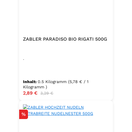
ZABLER PARADISO BIO RIGATI 500G
.
Inhalt:
0.5 Kilogramm
(5,78 € / 1
Kilogramm )
Verkaufspreis:
2,89 €
Regulärer Preis:
3,29 €
Rabatt
%