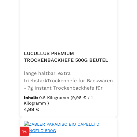
LUCULLUS PREMIUM
TROCKENBACKHEFE 500G BEUTEL
lange haltbar, extra
triebstarkTrockenhefe für Backwaren
- 7g Instant Trockenbackhefe für
500g Weizenmehl, entspricht 25g
Inhalt:
0.5 Kilogramm
(9,98 € / 1
FrischhefeZutaten: Trockenbackhefe,
Kilogramm )
Regulärer Preis:
4,99 €
Emulgator Sorbitanmonostearat
(E491)
Rabatt
%