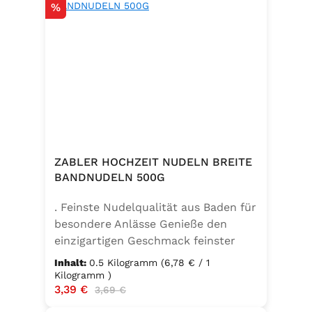
Rabatt
%
ZABLER HOCHZEIT NUDELN BREITE
BANDNUDELN 500G
. Feinste Nudelqualität aus Baden für
besondere Anlässe Genieße den
einzigartigen Geschmack feinster
Bandnudeln – mit den Zabler
Inhalt:
0.5 Kilogramm
(6,78 € / 1
Hochzeit Nudeln holst du dir echte
Kilogramm )
Verkaufspreis:
3,39 €
Regulärer Preis:
badische Qualität auf den Teller.
3,69 €
Hergestellt aus 100 % reinem