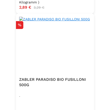
Kilogramm )
Verkaufspreis:
2,89 €
Regulärer Preis:
3,29 €
Rabatt
%
ZABLER PARADISO BIO FUSILLONI
500G
.