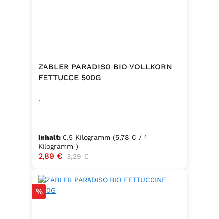
ZABLER PARADISO BIO VOLLKORN
FETTUCCE 500G
.
Inhalt:
0.5 Kilogramm
(5,78 € / 1
Kilogramm )
Verkaufspreis:
2,89 €
Regulärer Preis:
3,29 €
Rabatt
%