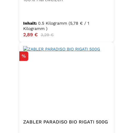
Inhalt:
0.5 Kilogramm
(5,78 € / 1
Kilogramm )
Verkaufspreis:
2,89 €
Regulärer Preis:
3,29 €
Rabatt
%
ZABLER PARADISO BIO RIGATI 500G