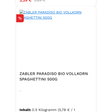
3,39 €
3,69 €
Rabatt
%
ZABLER PARADISO BIO VOLLKORN
SPAGHETTINI 500G
.
Inhalt:
0.5 Kilogramm
(5,78 € / 1