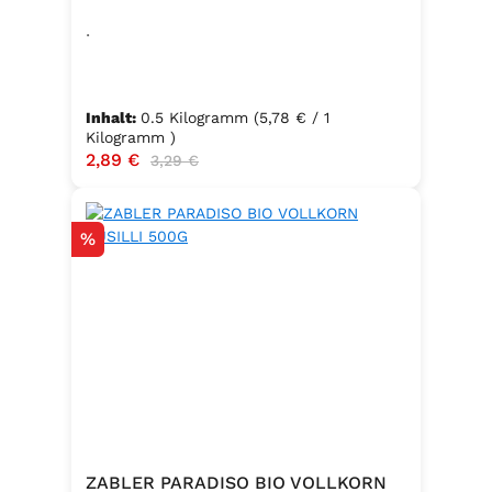
.
Inhalt:
0.5 Kilogramm
(5,78 € / 1
Kilogramm )
Verkaufspreis:
2,89 €
Regulärer Preis:
3,29 €
Rabatt
%
ZABLER PARADISO BIO VOLLKORN