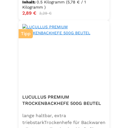
Inhalt:
0.5 Kilogramm
(5,78 € / 1
Kilogramm )
Verkaufspreis:
2,89 €
Regulärer Preis:
3,29 €
Tipp
LUCULLUS PREMIUM
TROCKENBACKHEFE 500G BEUTEL
lange haltbar, extra
triebstarkTrockenhefe für Backwaren