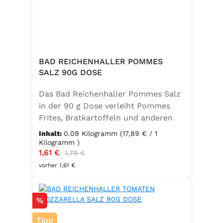
BAD REICHENHALLER POMMES
SALZ 90G DOSE
Das Bad Reichenhaller Pommes Salz
in der 90 g Dose verleiht Pommes
Frites, Bratkartoffeln und anderen
Kartoffelspezialitäten den perfekten
Inhalt:
0.09 Kilogramm
(17,89 € / 1
Geschmack – ganz ohne
Kilogramm )
Verkaufspreis:
1,61 €
Regulärer Preis:
Geschmacksverstärker. Die feine
1,79 €
Mischung ist vegan, glutenfrei und
vorher 1,61 €
mit Jod angereichert. Ideal für eine
bewusste Ernährung und
Rabatt
%
unkomplizierte Würzung in der
Küche oder unterwegs.
Tipp