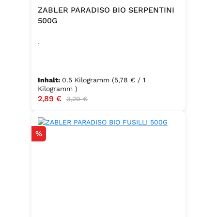
ZABLER PARADISO BIO SERPENTINI
500G
.
Inhalt:
0.5 Kilogramm
(5,78 € / 1
Kilogramm )
Verkaufspreis:
2,89 €
Regulärer Preis:
3,29 €
Rabatt
%