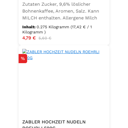
Zutaten Zucker, 9,6% löslicher
Bohnenkaffee, Aromen, Salz. Kann
MILCH enthalten. Allergene Milch
und daraus gewonnene Erzeugnisse
Inhalt:
0.275 Kilogramm
(17,42 € / 1
Kilogramm )
Verkaufspreis:
4,79 €
Regulärer Preis:
5,60 €
Rabatt
%
ZABLER HOCHZEIT NUDELN