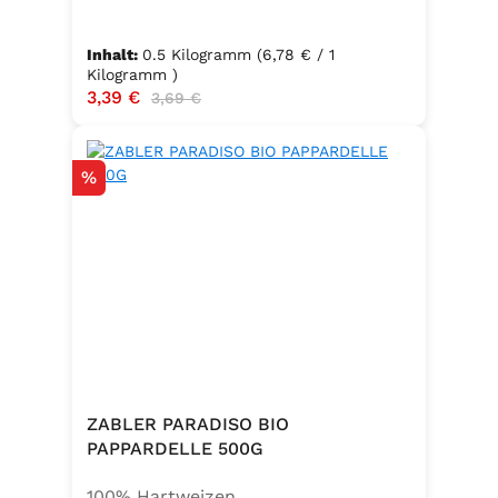
Inhalt:
0.5 Kilogramm
(6,78 € / 1
Kilogramm )
Verkaufspreis:
3,39 €
Regulärer Preis:
3,69 €
Rabatt
%
ZABLER PARADISO BIO
PAPPARDELLE 500G
100% Hartweizen