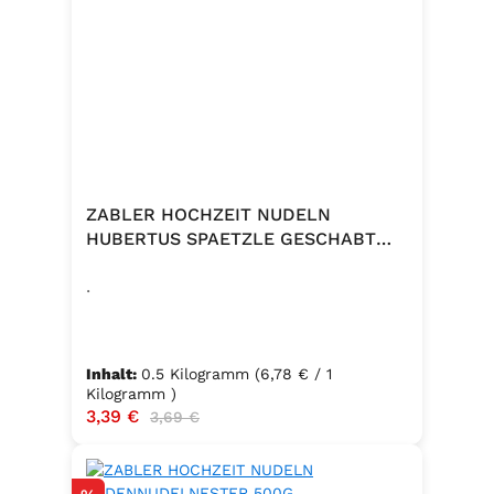
ZABLER HOCHZEIT NUDELN
HUBERTUS SPAETZLE GESCHABT
500G
.
Inhalt:
0.5 Kilogramm
(6,78 € / 1
Kilogramm )
Verkaufspreis:
3,39 €
Regulärer Preis:
3,69 €