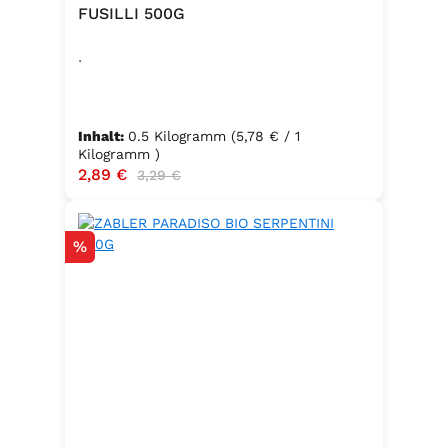
FUSILLI 500G
.
Inhalt:
0.5 Kilogramm
(5,78 € / 1
Kilogramm )
Verkaufspreis:
2,89 €
Regulärer Preis:
3,29 €
Rabatt
%