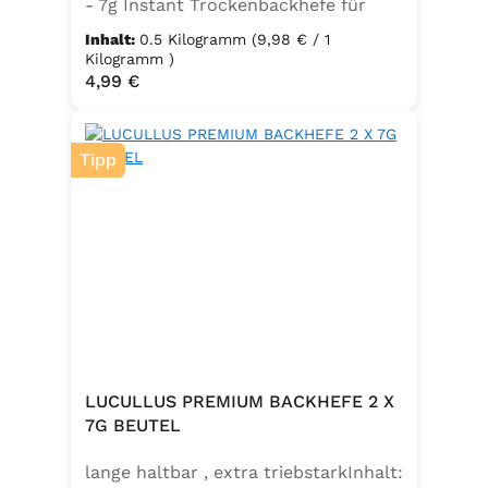
- 7g Instant Trockenbackhefe für
500g Weizenmehl, entspricht 25g
Inhalt:
0.5 Kilogramm
(9,98 € / 1
FrischhefeZutaten: Trockenbackhefe,
Kilogramm )
Regulärer Preis:
4,99 €
Emulgator Sorbitanmonostearat
(E491)
Tipp
LUCULLUS PREMIUM BACKHEFE 2 X
7G BEUTEL
lange haltbar , extra triebstarkInhalt: