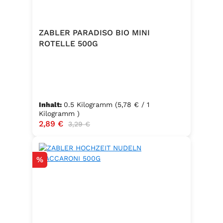
ZABLER PARADISO BIO MINI
ROTELLE 500G
Inhalt:
0.5 Kilogramm
(5,78 € / 1
Kilogramm )
Verkaufspreis:
2,89 €
Regulärer Preis:
3,29 €
Rabatt
%