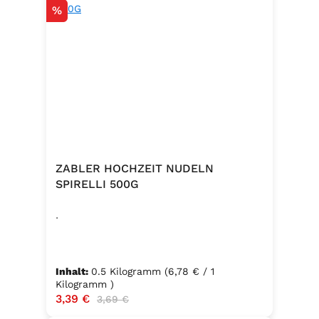
Rabatt
%
ZABLER HOCHZEIT NUDELN
SPIRELLI 500G
.
Inhalt:
0.5 Kilogramm
(6,78 € / 1
Kilogramm )
Verkaufspreis:
3,39 €
Regulärer Preis:
3,69 €