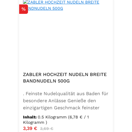
Rabatt
%
ZABLER HOCHZEIT NUDELN BREITE
BANDNUDELN 500G
. Feinste Nudelqualität aus Baden für
besondere Anlässe Genieße den
einzigartigen Geschmack feinster
Bandnudeln – mit den Zabler
Inhalt:
0.5 Kilogramm
(6,78 € / 1
Hochzeit Nudeln holst du dir echte
Kilogramm )
Verkaufspreis:
3,39 €
Regulärer Preis:
badische Qualität auf den Teller.
3,69 €