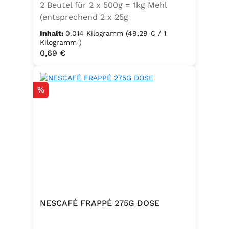
2 Beutel für 2 x 500g = 1kg Mehl
(entsprechend 2 x 25g
Frischhefe)Zutaten: Trockenbackhefe
Inhalt:
0.014 Kilogramm
(49,29 € / 1
, Emulgator E491 (Unter
Kilogramm )
Regulärer Preis:
0,69 €
Schutzatmosphäre verpackt)
Rabatt
%
NESCAFÉ FRAPPÉ 275G DOSE