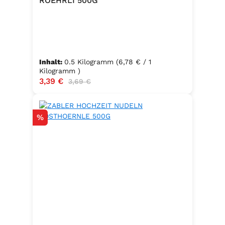
ROEHRLI 500G
Inhalt:
0.5 Kilogramm
(6,78 € / 1
Kilogramm )
Verkaufspreis:
3,39 €
Regulärer Preis:
3,69 €
Rabatt
%