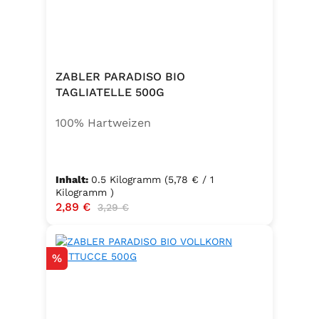
ZABLER PARADISO BIO
TAGLIATELLE 500G
100% Hartweizen
Inhalt:
0.5 Kilogramm
(5,78 € / 1
Kilogramm )
Verkaufspreis:
2,89 €
Regulärer Preis:
3,29 €
Rabatt
%