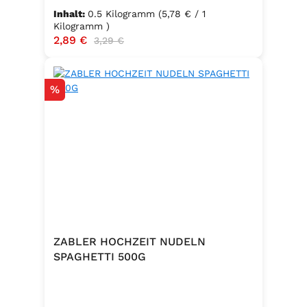
Inhalt:
0.5 Kilogramm
(5,78 € / 1
Kilogramm )
Verkaufspreis:
2,89 €
Regulärer Preis:
3,29 €
Rabatt
%
ZABLER HOCHZEIT NUDELN
SPAGHETTI 500G