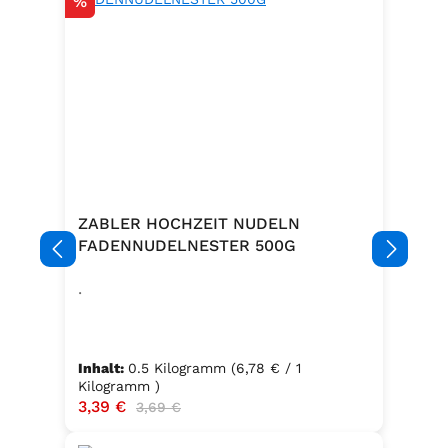
Rabatt
%
ZABLER HOCHZEIT NUDELN
FADENNUDELNESTER 500G
.
Inhalt:
0.5 Kilogramm
(6,78 € / 1
Kilogramm )
Verkaufspreis:
3,39 €
Regulärer Preis:
3,69 €