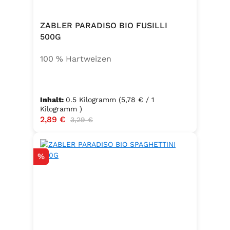
ZABLER PARADISO BIO FUSILLI
500G
100 % Hartweizen
Inhalt:
0.5 Kilogramm
(5,78 € / 1
Kilogramm )
Verkaufspreis:
2,89 €
Regulärer Preis:
3,29 €
Rabatt
%