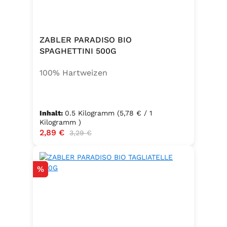
ZABLER PARADISO BIO
SPAGHETTINI 500G
100% Hartweizen
Inhalt:
0.5 Kilogramm
(5,78 € / 1
Kilogramm )
Verkaufspreis:
2,89 €
Regulärer Preis:
3,29 €
Rabatt
%