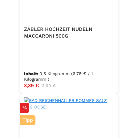
ZABLER HOCHZEIT NUDELN
MACCARONI 500G
Inhalt:
0.5 Kilogramm
(6,78 € / 1
Kilogramm )
Verkaufspreis:
3,39 €
Regulärer Preis:
3,69 €
Rabatt
%
Tipp