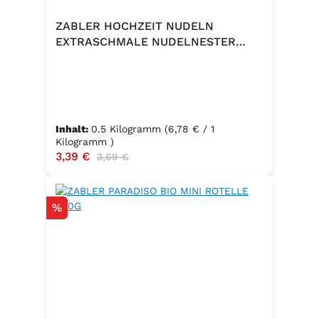
ZABLER HOCHZEIT NUDELN
EXTRASCHMALE NUDELNESTER
500G
Inhalt:
0.5 Kilogramm
(6,78 € / 1
Kilogramm )
Verkaufspreis:
3,39 €
Regulärer Preis:
3,69 €
Rabatt
%