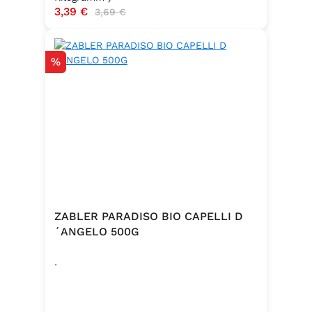
Verkaufspreis:
3,39 €
Regulärer Preis:
3,69 €
Hergestellt in Baden – Qualität seit
Generationen
Rabatt
%
ZABLER PARADISO BIO CAPELLI D
´ANGELO 500G
.