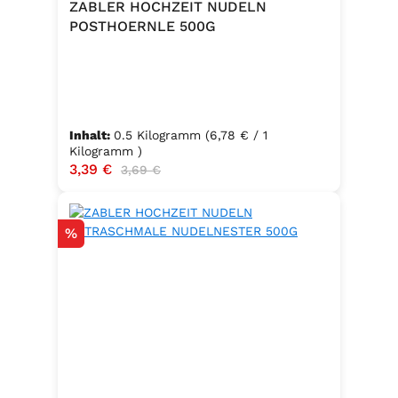
ZABLER HOCHZEIT NUDELN
POSTHOERNLE 500G
Inhalt:
0.5 Kilogramm
(6,78 € / 1
Kilogramm )
Verkaufspreis:
3,39 €
Regulärer Preis:
3,69 €
Rabatt
%