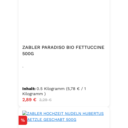
ZABLER PARADISO BIO FETTUCCINE
500G
.
Inhalt:
0.5 Kilogramm
(5,78 € / 1
Kilogramm )
Verkaufspreis:
2,89 €
Regulärer Preis:
3,29 €
Rabatt
%