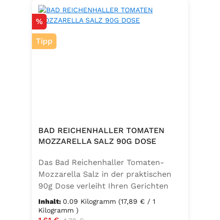
Rabatt
%
Tipp
BAD REICHENHALLER TOMATEN
MOZZARELLA SALZ 90G DOSE
Das Bad Reichenhaller Tomaten-
Mozzarella Salz in der praktischen
90g Dose verleiht Ihren Gerichten
eine mediterrane Note. Ideal für
Inhalt:
0.09 Kilogramm
(17,89 € / 1
Caprese, Salate, Pasta und viele
Kilogramm )
Verkaufspreis:
Regulärer Preis: