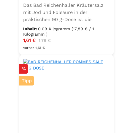
Das Bad Reichenhaller Kräutersalz
mit Jod und Folsäure in der
praktischen 90 g-Dose ist die
aromatische Würzmischung für eine
Inhalt:
0.09 Kilogramm
(17,89 € / 1
bewusste Ernährung. Fein
Kilogramm )
Verkaufspreis:
1,61 €
Regulärer Preis:
abgestimmte Gartenkräuter
1,79 €
verbinden sich mit hochwertigem
vorher 1,61 €
Salz zu einem vielseitigen
Küchenhelfer. Ideal zum Würzen von
Rabatt
%
Suppen, Salaten, Gemüse- und
Kartoffelgerichten. Geeignet für die
Tipp
vegetarische und vegane Küche
sowie glutenfrei – perfekt für eine
ausgewogene Ernährung mit
zusätzlichem Jod und Folsäure.
Zutaten:Siedesalz, 17,5 % Kräuter
und Gewürze (Petersilie, Sellerie,
Zwiebel, Basilikum, Dill, Majoran,