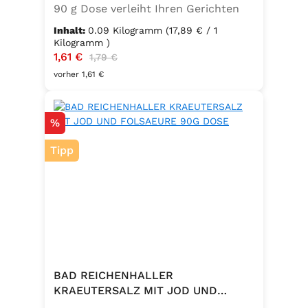
90 g Dose verleiht Ihren Gerichten
einen vollmundigen, aromatischen
Inhalt:
0.09 Kilogramm
(17,89 € / 1
Knoblauchgeschmack. Hergestellt
Kilogramm )
Verkaufspreis:
1,61 €
Regulärer Preis:
ohne Geschmacksverstärker, zu 100
1,79 €
% vegan und glutenfrei – ideal für
vorher 1,61 €
eine bewusste Ernährung. Perfekt
zum Würzen von Pasta, Fleisch,
Rabatt
%
Fisch, Gemüse und mediterranen
Speisen. Zutaten:Siedesalz, 10 %
Tipp
Knoblauch, 5 % Kräuter und
Gewürze (Petersilie, Sellerie, Zwiebel,
Basilikum, Dill, Majoran, Lorbeer,
Rosmarin, Oregano, Thymian),
Trennmittel Calciumsalze der
Speisefettsäuren, Folsäure,
Kaliumjodat.
BAD REICHENHALLER
KRAEUTERSALZ MIT JOD UND
FOLSAEURE 90G DOSE