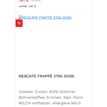
1,61 €
weitere Speisen. Ohne
1,79 €
Geschmacksverstärker, vegan und
vorher 1,61 €
glutenfrei – für natürlichen Genuss
in bester Qualität. in der praktischen
Rabatt
%
90g Dose verleiht Ihren Gerichten
eine mediterrane Note. Ideal für
Caprese, Salate, Pasta und viele
weitere Speisen. Ohne
Geschmacksverstärker, vegan und
glutenfrei – für natürlichen Genuss
in bester Qualität. Zutaten:Siedesalz,
17,7% Kräuter (Basilikum 10,6%,
Oregano, Thymian), Knoblauch,
Trennmittel Calciumsalze der
NESCAFÉ FRAPPÉ 275G DOSE
Speisefettsäuren, Folsäure,
Kaliumjodat.Kann Spuren von
Zutaten Zucker, 9,6% löslicher
Sellerie enthalten.
Bohnenkaffee, Aromen, Salz. Kann
MILCH enthalten. Allergene Milch