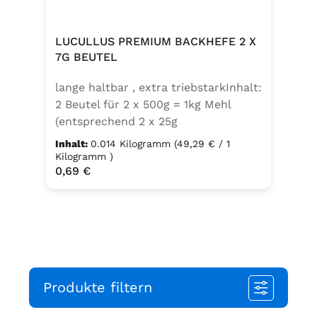
von Sellerie enthalten.
LUCULLUS PREMIUM BACKHEFE 2 X
7G BEUTEL
lange haltbar , extra triebstarkInhalt:
2 Beutel für 2 x 500g = 1kg Mehl
(entsprechend 2 x 25g
Frischhefe)Zutaten: Trockenbackhefe
Inhalt:
0.014 Kilogramm
(49,29 € / 1
, Emulgator E491 (Unter
Kilogramm )
Regulärer Preis:
0,69 €
Schutzatmosphäre verpackt)
Produkte filtern