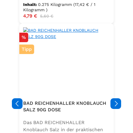
und daraus gewonnene Erzeugnisse
Inhalt:
0.275 Kilogramm
(17,42 € / 1
Kilogramm )
Verkaufspreis:
4,79 €
Regulärer Preis:
5,60 €
Rabatt
%
Tipp
BAD REICHENHALLER KNOBLAUCH
SALZ 90G DOSE
Das BAD REICHENHALLER
Knoblauch Salz in der praktischen