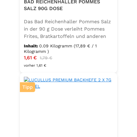
Lorbeer, Rosmarin, Oregano,
BAD REICHENHALLER POMMES
Thymian), Trennmittel Calciumsalze
SALZ 90G DOSE
der Speisefettsäuren, Folsäure,
Das Bad Reichenhaller Pommes Salz
Kaliumjodat.
in der 90 g Dose verleiht Pommes
Frites, Bratkartoffeln und anderen
Kartoffelspezialitäten den perfekten
Inhalt:
0.09 Kilogramm
(17,89 € / 1
Geschmack – ganz ohne
Kilogramm )
Verkaufspreis:
1,61 €
Regulärer Preis:
Geschmacksverstärker. Die feine
1,79 €
Mischung ist vegan, glutenfrei und
vorher 1,61 €
mit Jod angereichert. Ideal für eine
bewusste Ernährung und
Tipp
unkomplizierte Würzung in der
Küche oder unterwegs.
Zutaten:Siedesalz, 19,2 % Kräuter
und Gewürze (Paprika, Zwiebel,
Pfeffer, Muskatblüte), Trennmittel
Calciumsalze der Speisefettsäuren,
Folsäure, Kaliumjodat.Kann Spuren