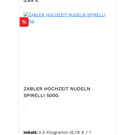
0,69 €
Schutzatmosphäre verpackt)
Rabatt
%
ZABLER HOCHZEIT NUDELN
SPIRELLI 500G
.
Inhalt:
0.5 Kilogramm
(6,78 € / 1