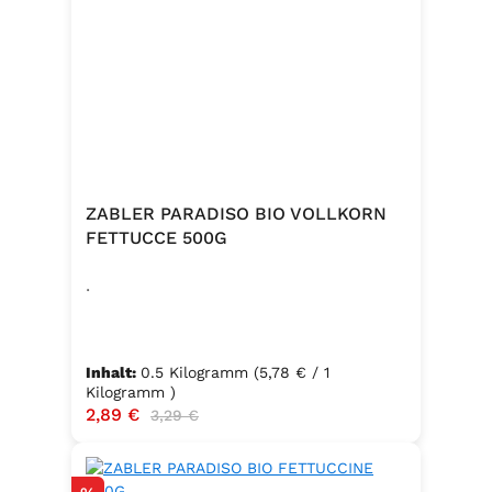
ZABLER PARADISO BIO VOLLKORN
FETTUCCE 500G
.
Inhalt:
0.5 Kilogramm
(5,78 € / 1
Kilogramm )
Verkaufspreis:
2,89 €
Regulärer Preis:
3,29 €