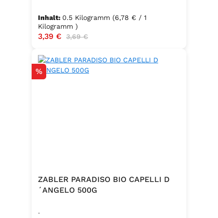
Packungsinhalt: 500g ✅ Zutaten:
Hartweizengrieß, frische Eier
Inhalt:
0.5 Kilogramm
(6,78 € / 1
(Güteklasse A), Trinkwasser ✅
Kilogramm )
Verkaufspreis:
3,39 €
Regulärer Preis:
3,69 €
Hergestellt in Baden – Qualität seit
Generationen
Rabatt
%
ZABLER PARADISO BIO CAPELLI D
´ANGELO 500G
.