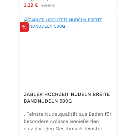
Verkaufspreis:
3,39 €
Regulärer Preis:
3,69 €
Rabatt
%
ZABLER HOCHZEIT NUDELN BREITE
BANDNUDELN 500G
. Feinste Nudelqualität aus Baden für
besondere Anlässe Genieße den
einzigartigen Geschmack feinster
Bandnudeln – mit den Zabler