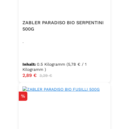
ZABLER PARADISO BIO SERPENTINI
500G
.
Inhalt:
0.5 Kilogramm
(5,78 € / 1
Kilogramm )
Verkaufspreis:
2,89 €
Regulärer Preis:
3,29 €
Rabatt
%