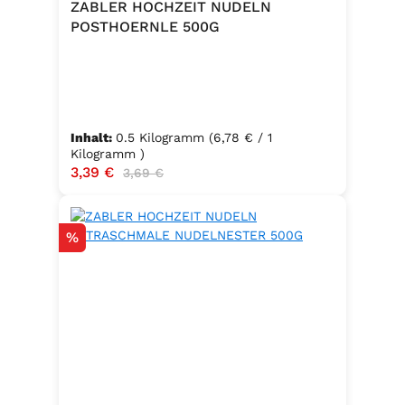
ZABLER HOCHZEIT NUDELN
POSTHOERNLE 500G
Inhalt:
0.5 Kilogramm
(6,78 € / 1
Kilogramm )
Verkaufspreis:
3,39 €
Regulärer Preis:
3,69 €
Rabatt
%