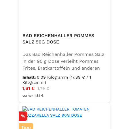
BAD REICHENHALLER POMMES
SALZ 90G DOSE
Das Bad Reichenhaller Pommes Salz
in der 90 g Dose verleiht Pommes
Frites, Bratkartoffeln und anderen
Kartoffelspezialitäten den perfekten
Inhalt:
0.09 Kilogramm
(17,89 € / 1
Geschmack – ganz ohne
Kilogramm )
Verkaufspreis:
1,61 €
Regulärer Preis:
Geschmacksverstärker. Die feine
1,79 €
Mischung ist vegan, glutenfrei und
vorher 1,61 €
mit Jod angereichert. Ideal für eine
bewusste Ernährung und
Rabatt
%
unkomplizierte Würzung in der
Küche oder unterwegs.
Tipp