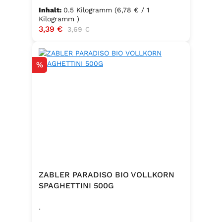
Inhalt:
0.5 Kilogramm
(6,78 € / 1
Kilogramm )
Verkaufspreis:
3,39 €
Regulärer Preis:
3,69 €
Rabatt
%
ZABLER PARADISO BIO VOLLKORN
SPAGHETTINI 500G
.