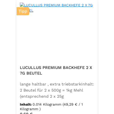
Tipp
LUCULLUS PREMIUM BACKHEFE 2 X
7G BEUTEL
lange haltbar , extra triebstarkInhalt:
2 Beutel für 2 x 500g = 1kg Mehl
(entsprechend 2 x 25g
Frischhefe)Zutaten: Trockenbackhefe
Inhalt:
0.014 Kilogramm
(49,29 € / 1
, Emulgator E491 (Unter
Kilogramm )
Regulärer Preis: