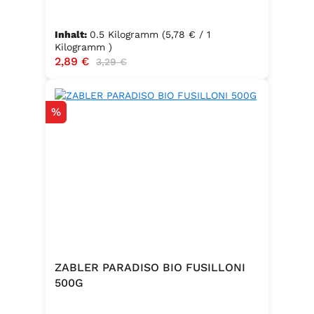
Inhalt:
0.5 Kilogramm
(5,78 € / 1
Kilogramm )
Verkaufspreis:
2,89 €
Regulärer Preis:
3,29 €
Rabatt
%
ZABLER PARADISO BIO FUSILLONI
500G
.