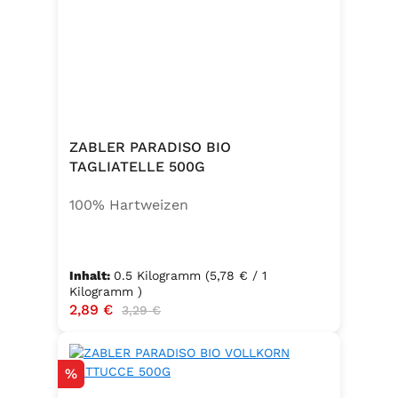
ZABLER PARADISO BIO
TAGLIATELLE 500G
100% Hartweizen
Inhalt:
0.5 Kilogramm
(5,78 € / 1
Kilogramm )
Verkaufspreis:
2,89 €
Regulärer Preis:
3,29 €
Rabatt
%