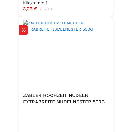
Kilogramm )
Verkaufspreis:
3,39 €
Regulärer Preis:
3,69 €
Rabatt
%
ZABLER HOCHZEIT NUDELN
EXTRABREITE NUDELNESTER 500G
.