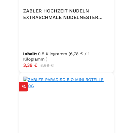
ZABLER HOCHZEIT NUDELN
EXTRASCHMALE NUDELNESTER
500G
Inhalt:
0.5 Kilogramm
(6,78 € / 1
Kilogramm )
Verkaufspreis:
3,39 €
Regulärer Preis:
3,69 €
Rabatt
%