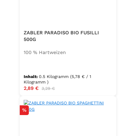
ZABLER PARADISO BIO FUSILLI
500G
100 % Hartweizen
Inhalt:
0.5 Kilogramm
(5,78 € / 1
Kilogramm )
Verkaufspreis:
2,89 €
Regulärer Preis:
3,29 €
Rabatt
%