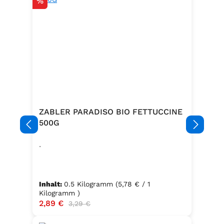
Rabatt
%
ZABLER PARADISO BIO FETTUCCINE
500G
.
Inhalt:
0.5 Kilogramm
(5,78 € / 1
Kilogramm )
Verkaufspreis:
2,89 €
Regulärer Preis:
3,29 €