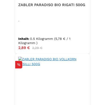
ZABLER PARADISO BIO RIGATI 500G
.
Inhalt:
0.5 Kilogramm
(5,78 € / 1
Kilogramm )
Verkaufspreis:
2,89 €
Regulärer Preis:
3,29 €
Rabatt
%