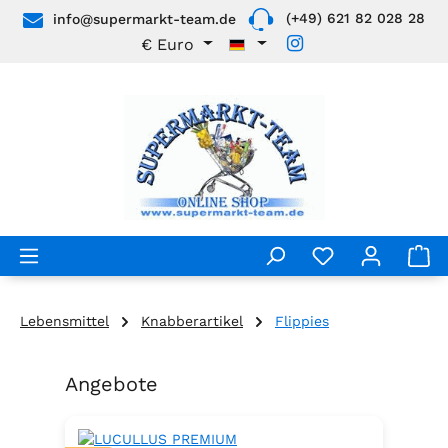
(+49) 621 82 028 28
info@supermarkt-team.de
Zum Hauptinhalt springen
€
Euro
Lebensmittel
Knabberartikel
Flippies
Angebote
Produktgalerie überspringen