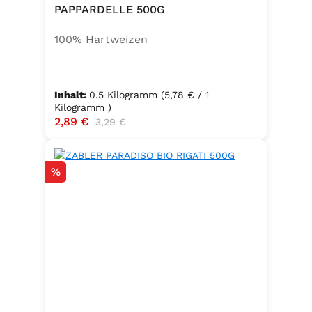
PAPPARDELLE 500G
100% Hartweizen
Inhalt:
0.5 Kilogramm
(5,78 € / 1
Kilogramm )
Verkaufspreis:
2,89 €
Regulärer Preis:
3,29 €
Rabatt
%