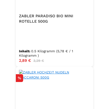
ZABLER PARADISO BIO MINI
ROTELLE 500G
Inhalt:
0.5 Kilogramm
(5,78 € / 1
Kilogramm )
Verkaufspreis:
2,89 €
Regulärer Preis:
3,29 €
Rabatt
%