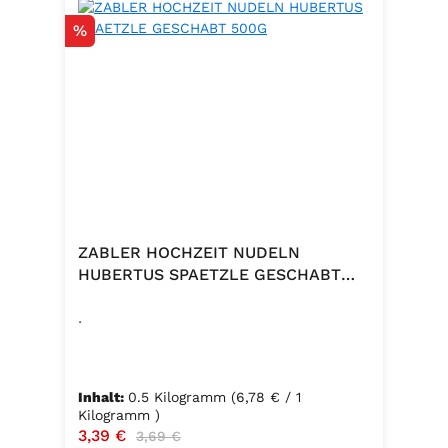
Rabatt
%
ZABLER HOCHZEIT NUDELN
HUBERTUS SPAETZLE GESCHABT
500G
.
Inhalt:
0.5 Kilogramm
(6,78 € / 1
Kilogramm )
Verkaufspreis:
3,39 €
Regulärer Preis:
3,69 €