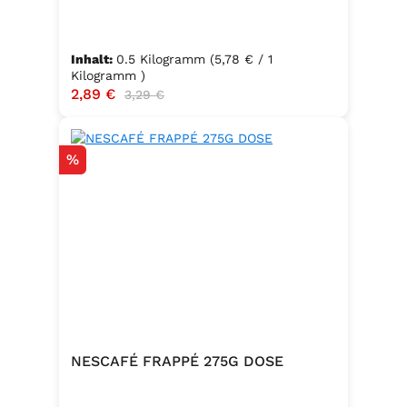
Inhalt:
0.5 Kilogramm
(5,78 € / 1
Kilogramm )
Verkaufspreis:
2,89 €
Regulärer Preis:
3,29 €
Rabatt
%
NESCAFÉ FRAPPÉ 275G DOSE