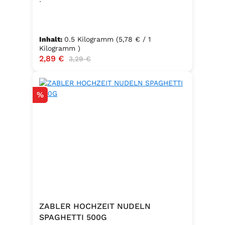
Inhalt:
0.5 Kilogramm
(5,78 € / 1
Kilogramm )
Verkaufspreis:
2,89 €
Regulärer Preis:
3,29 €
Rabatt
%
ZABLER HOCHZEIT NUDELN
SPAGHETTI 500G