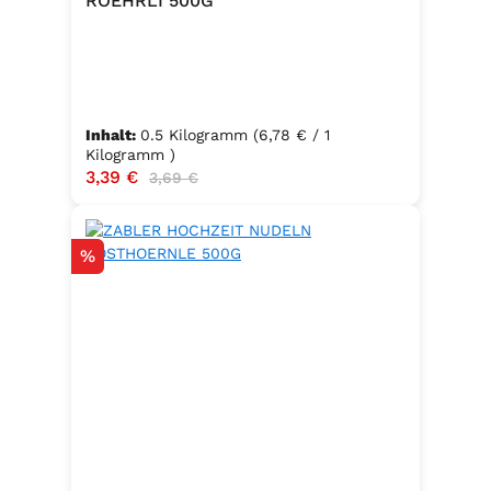
ROEHRLI 500G
Inhalt:
0.5 Kilogramm
(6,78 € / 1
Kilogramm )
Verkaufspreis:
3,39 €
Regulärer Preis:
3,69 €
Rabatt
%