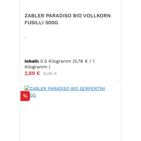
ZABLER PARADISO BIO VOLLKORN
FUSILLI 500G
.
Inhalt:
0.5 Kilogramm
(5,78 € / 1
Kilogramm )
Verkaufspreis:
2,89 €
Regulärer Preis:
3,29 €
Rabatt
%