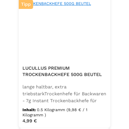
Tipp
LUCULLUS PREMIUM
TROCKENBACKHEFE 500G BEUTEL
lange haltbar, extra
triebstarkTrockenhefe für Backwaren
- 7g Instant Trockenbackhefe für
500g Weizenmehl, entspricht 25g
Inhalt:
0.5 Kilogramm
(9,98 € / 1
FrischhefeZutaten: Trockenbackhefe,
Kilogramm )
Regulärer Preis:
4,99 €
Emulgator Sorbitanmonostearat
(E491)