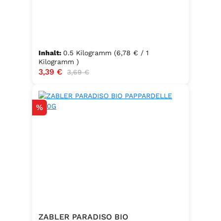
Inhalt:
0.5 Kilogramm
(6,78 € / 1
Kilogramm )
Verkaufspreis:
3,39 €
Regulärer Preis:
3,69 €
Rabatt
%
ZABLER PARADISO BIO