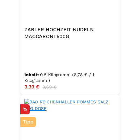
ZABLER HOCHZEIT NUDELN
MACCARONI 500G
Inhalt:
0.5 Kilogramm
(6,78 € / 1
Kilogramm )
Verkaufspreis:
3,39 €
Regulärer Preis:
3,69 €
Rabatt
%
Tipp