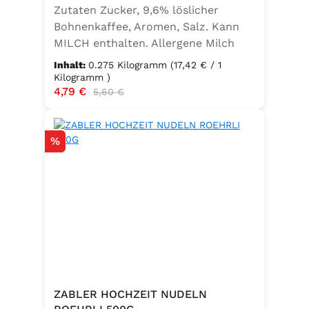
Zutaten Zucker, 9,6% löslicher
Bohnenkaffee, Aromen, Salz. Kann
MILCH enthalten. Allergene Milch
und daraus gewonnene Erzeugnisse
Inhalt:
0.275 Kilogramm
(17,42 € / 1
Kilogramm )
Verkaufspreis:
4,79 €
Regulärer Preis:
5,60 €
Rabatt
%
ZABLER HOCHZEIT NUDELN