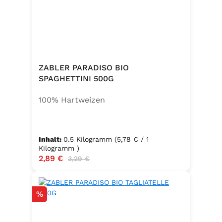
ZABLER PARADISO BIO
SPAGHETTINI 500G
100% Hartweizen
Inhalt:
0.5 Kilogramm
(5,78 € / 1
Kilogramm )
Verkaufspreis:
2,89 €
Regulärer Preis:
3,29 €
Rabatt
%