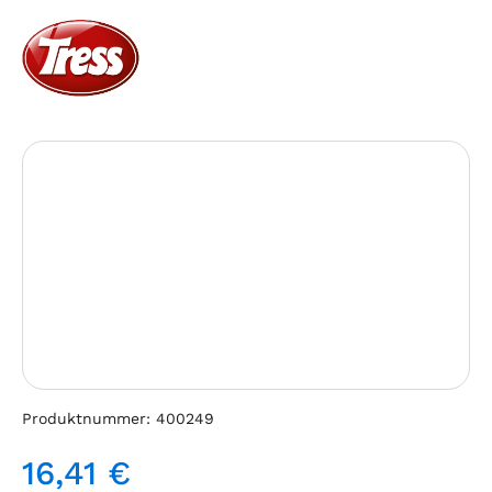
Bildergalerie überspringen
Produktnummer:
400249
16,41 €
Regulärer Preis: