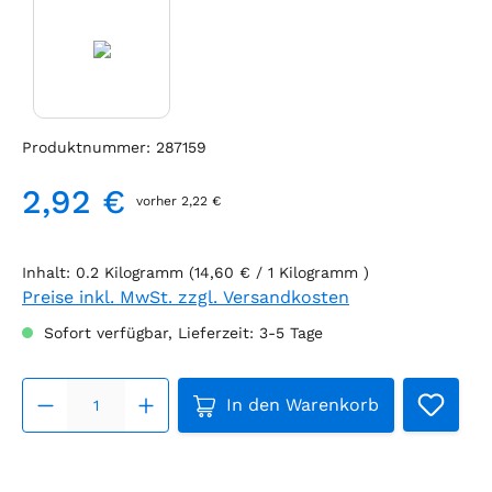
Produktnummer:
287159
2,92 €
vorher 2,22 €
Regulärer Preis:
Inhalt:
0.2 Kilogramm
(14,60 € / 1 Kilogramm )
Preise inkl. MwSt. zzgl. Versandkosten
Sofort verfügbar, Lieferzeit: 3-5 Tage
Produkt Anzahl: Gib den g
In den Warenkorb