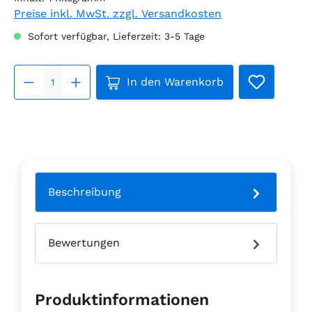
Preise inkl. MwSt. zzgl. Versandkosten
Sofort verfügbar, Lieferzeit: 3-5 Tage
Produkt Anzahl: Gib den gew
In den Warenkorb
Beschreibung
Bewertungen
Produktinformationen