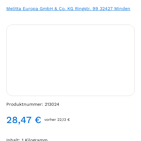
Melitta Europa GmbH & Co. KG Ringstr. 99 32427 Minden
Bildergalerie überspringen
Produktnummer:
213024
28,47 €
vorher 22,13 €
Regulärer Preis:
Inhalt:
1 Kilogramm