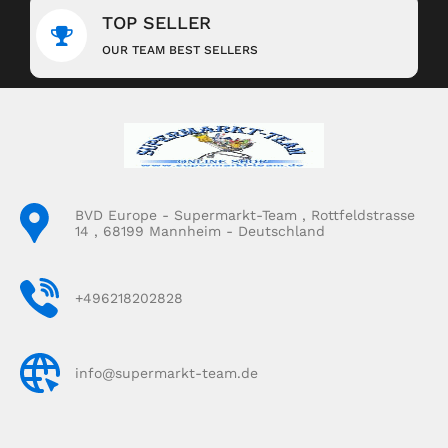
TOP SELLER
OUR TEAM BEST SELLERS
BVD Europe - Supermarkt-Team , Rottfeldstrasse
14 , 68199 Mannheim - Deutschland
+496218202828
info@supermarkt-team.de