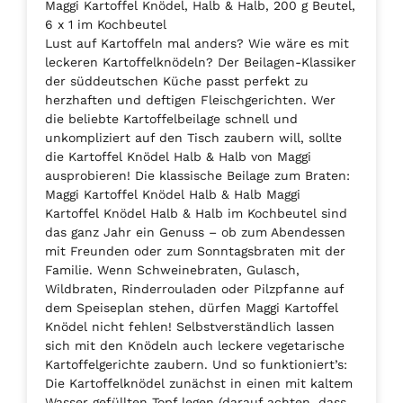
Maggi Kartoffel Knödel, Halb & Halb, 200 g Beutel,
6 x 1 im Kochbeutel
Lust auf Kartoffeln mal anders? Wie wäre es mit
leckeren Kartoffelknödeln? Der Beilagen-Klassiker
der süddeutschen Küche passt perfekt zu
herzhaften und deftigen Fleischgerichten. Wer
die beliebte Kartoffelbeilage schnell und
unkompliziert auf den Tisch zaubern will, sollte
die Kartoffel Knödel Halb & Halb von Maggi
ausprobieren! Die klassische Beilage zum Braten:
Maggi Kartoffel Knödel Halb & Halb Maggi
Kartoffel Knödel Halb & Halb im Kochbeutel sind
das ganz Jahr ein Genuss – ob zum Abendessen
mit Freunden oder zum Sonntagsbraten mit der
Familie. Wenn Schweinebraten, Gulasch,
Wildbraten, Rinderrouladen oder Pilzpfanne auf
dem Speiseplan stehen, dürfen Maggi Kartoffel
Knödel nicht fehlen! Selbstverständlich lassen
sich mit den Knödeln auch leckere vegetarische
Kartoffelgerichte zaubern. Und so funktioniert’s:
Die Kartoffelknödel zunächst in einen mit kaltem
Wasser gefüllten Topf legen (darauf achten, dass