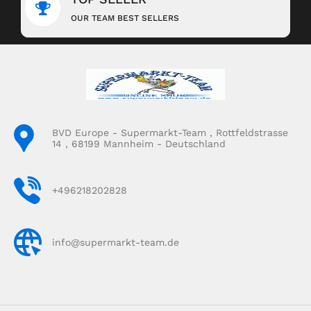
OUR TEAM BEST SELLERS
BVD Europe - Supermarkt-Team , Rottfeldstrasse
14 , 68199 Mannheim - Deutschland
+496218202828
info@supermarkt-team.de