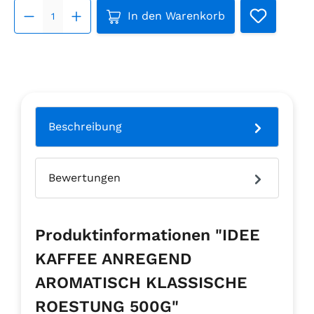
Produkt Anzahl: Gib den gew
In den Warenkorb
Beschreibung
Bewertungen
Produktinformationen "IDEE
KAFFEE ANREGEND
AROMATISCH KLASSISCHE
ROESTUNG 500G"