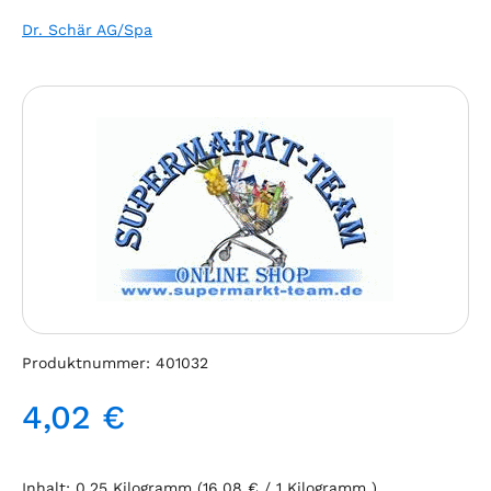
Dr. Schär AG/Spa
Bildergalerie überspringen
Produktnummer:
401032
4,02 €
Regulärer Preis:
Inhalt:
0.25 Kilogramm
(16,08 € / 1 Kilogramm )