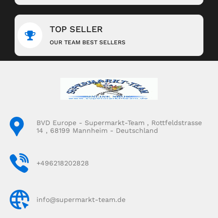
TOP SELLER
OUR TEAM BEST SELLERS
BVD Europe - Supermarkt-Team , Rottfeldstrasse
14 , 68199 Mannheim - Deutschland
+496218202828
info@supermarkt-team.de