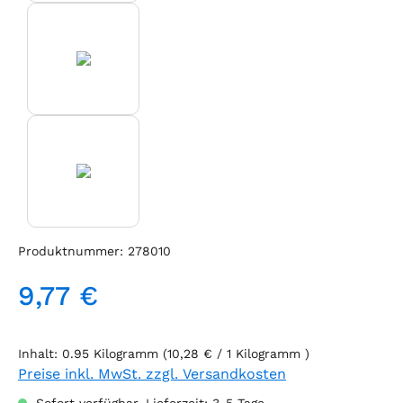
Produktnummer:
278010
9,77 €
Regulärer Preis:
Inhalt:
0.95 Kilogramm
(10,28 € / 1 Kilogramm )
Preise inkl. MwSt. zzgl. Versandkosten
Sofort verfügbar, Lieferzeit: 3-5 Tage