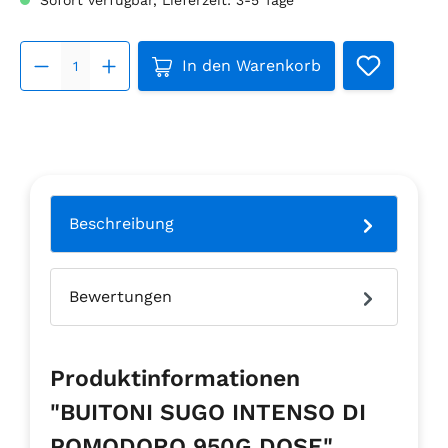
Produkt Anzahl: Gib den gew
In den Warenkorb
Beschreibung
Bewertungen
Produktinformationen
"BUITONI SUGO INTENSO DI
POMODORO 950G DOSE"