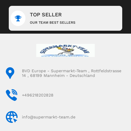
TOP SELLER
OUR TEAM BEST SELLERS
BVD Europe - Supermarkt-Team , Rottfeldstrasse
14 , 68199 Mannheim - Deutschland
+496218202828
info@supermarkt-team.de