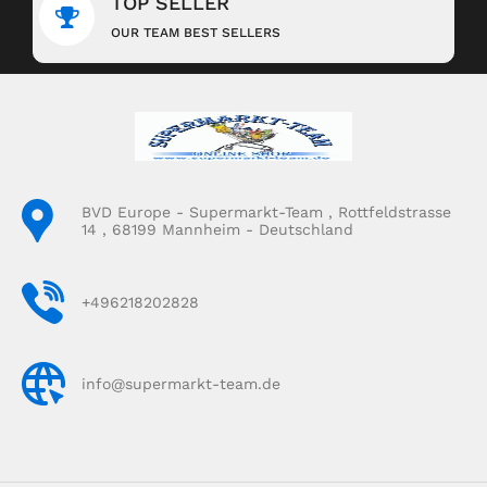
TOP SELLER
OUR TEAM BEST SELLERS
BVD Europe - Supermarkt-Team , Rottfeldstrasse
14 , 68199 Mannheim - Deutschland
+496218202828
info@supermarkt-team.de