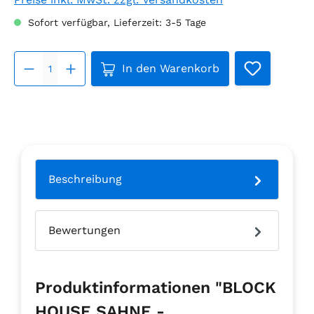
Sofort verfügbar, Lieferzeit: 3-5 Tage
Produkt Anzahl: Gib den gewü
In den Warenkorb
Beschreibung
Bewertungen
Produktinformationen "BLOCK
HOUSE SAHNE -