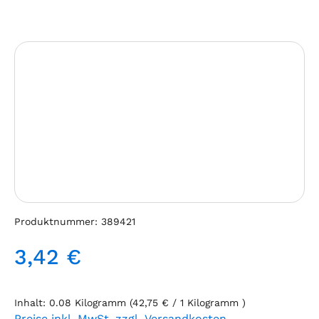
Bildergalerie überspringen
Produktnummer:
389421
3,42 €
Regulärer Preis:
Inhalt:
0.08 Kilogramm
(42,75 € / 1 Kilogramm )
Preise inkl. MwSt. zzgl. Versandkosten