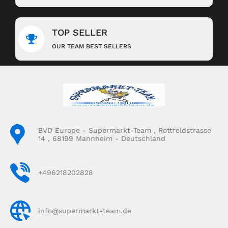
TOP SELLER
OUR TEAM BEST SELLERS
BVD Europe - Supermarkt-Team , Rottfeldstrasse
14 , 68199 Mannheim - Deutschland
+496218202828
info@supermarkt-team.de