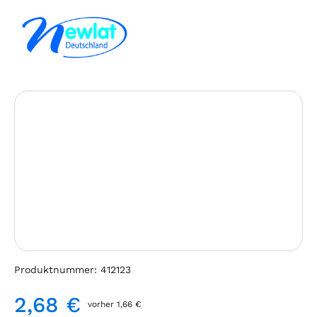
Bildergalerie überspringen
Produktnummer:
412123
2,68 €
vorher 1,66 €
Regulärer Preis: